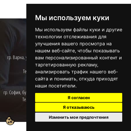
Мы используем куки
Мы используем файлы куки и другие
технологии отслеживания для
улучшения вашего просмотра на
Великобритания
Варна
нашем веб-сайте, чтобы показывать
UK Tel.: +44 (0)191 640
гр. Варна, ул."Стефан Стамболов" 8, ет.1,
вам персонализированный контент и
8899
офис 1
таргетированную рекламу,
UK Fax: +44 (0) 709 288
Тел.: +359 (0)52 604422
анализировать трафик нашего веб-
5817
сайта и понимать, откуда приходят
София
наши посетители.
Социальные сети
гр. София, бул."Васил Левски" 46, ет.3, офис 6
Я согласен
Тел.: +359 (0)2 995 0628
Я отказываюсь
2026, Все права защищены.
Изменить мои предпочтения